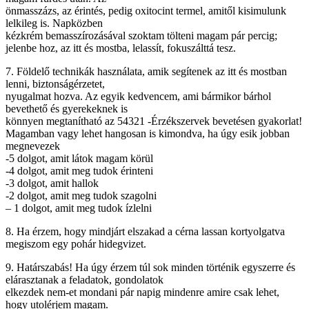
önmasszázs, az érintés, pedig oxitocint termel, amitől kisimulunk
lelkileg is. Napközben
kézkrém bemasszírozásával szoktam tölteni magam pár percig;
jelenbe hoz, az itt és mostba, lelassít, fokuszálttá tesz.
7. Földelő technikák használata, amik segítenek az itt és mostban
lenni, biztonságérzetet,
nyugalmat hozva. Az egyik kedvencem, ami bármikor bárhol
bevethető és gyerekeknek is
könnyen megtanítható az 54321 -Érzékszervek bevetésen gyakorlat!
Magamban vagy lehet hangosan is kimondva, ha úgy esik jobban
megnevezek
-5 dolgot, amit látok magam körül
-4 dolgot, amit meg tudok érinteni
-3 dolgot, amit hallok
-2 dolgot, amit meg tudok szagolni
– 1 dolgot, amit meg tudok ízlelni
8. Ha érzem, hogy mindjárt elszakad a cérna lassan kortyolgatva
megiszom egy pohár hidegvizet.
9. Határszabás! Ha úgy érzem túl sok minden történik egyszerre és
elárasztanak a feladatok, gondolatok
elkezdek nem-et mondani pár napig mindenre amire csak lehet,
hogy utolérjem magam.