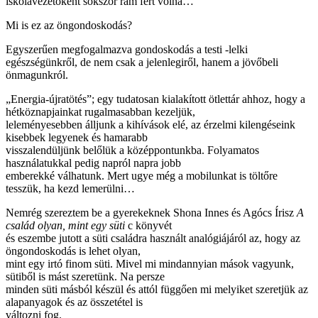
iskolavezetőként sokszor rám fért volna…
Mi is ez az öngondoskodás?
Egyszerűen megfogalmazva gondoskodás a testi -lelki
egészségünkről, de nem csak a jelenlegiről, hanem a jövőbeli
önmagunkról.
„Energia-újratötés”; egy tudatosan kialakított ötlettár ahhoz, hogy a
hétköznapjainkat rugalmasabban kezeljük,
leleményesebben álljunk a kihívások elé, az érzelmi kilengéseink
kisebbek legyenek és hamarabb
visszalendüljünk belőlük a középpontunkba. Folyamatos
használatukkal pedig napról napra jobb
emberekké válhatunk. Mert ugye még a mobilunkat is töltőre
tesszük, ha kezd lemerülni…
Nemrég szereztem be a gyerekeknek Shona Innes és Agócs Írisz
A
család olyan, mint egy süti
c könyvét
és eszembe jutott a süti családra használt analógiájáról az, hogy az
öngondoskodás is lehet olyan,
mint egy irtó finom süti. Mivel mi mindannyian mások vagyunk,
sütiből is mást szeretünk. Na persze
minden süti másból készül és attól függően mi melyiket szeretjük az
alapanyagok és az összetétel is
változni fog.