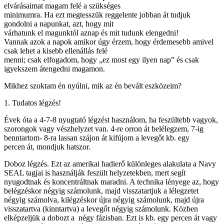
elvárásaimat magam felé a szükséges
minimumra. Ha ezt megtesszük reggelente jobban át tudjuk
gondolni a napunkat, azt, hogy mit
várhatunk el magunktól aznap és mit tudunk elengedni!
Vannak azok a napok amikor úgy érzem, hogy érdemesebb amivel
csak lehet a kisebb ellenállás felé
menni; csak elfogadom, hogy „ez most egy ilyen nap” és csak
igyekszem átengedni magamon.
Mikhez szoktam én nyúlni, mik az én bevált eszközeim?
1. Tudatos légzés!
Évek óta a 4-7-8 nyugtató légzést használom, ha feszültebb vagyok,
szorongok vagy vészhelyzet van. 4-re orron át belélegzem, 7-ig
benntartom- 8-ra lassan szájon át kifújom a levegőt kb. egy
percen át, mondjuk hatszor.
Doboz légzés. Ezt az amerikai hadierő különleges alakulata a Navy
SEAL tagjai is használják feszült helyzetekben, mert segít
nyugodtnak és koncentráltnak maradni. A technika lényege az, hogy
belégzéskor négyig számolunk, majd visszatartjuk a lélegzetet
négyig számolva, kilégzéskor újra négyig számolunk, majd újra
visszatartva (kinntartva) a levegőt négyig számolunk. Közben
elképzeljük a dobozt a négy fázisban. Ezt is kb. egy percen át vagy