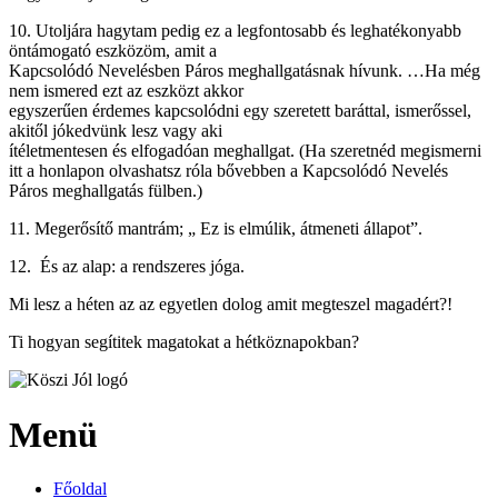
10. Utoljára hagytam pedig ez a legfontosabb és leghatékonyabb
öntámogató eszközöm, amit a
Kapcsolódó Nevelésben Páros meghallgatásnak hívunk. …Ha még
nem ismered ezt az eszközt akkor
egyszerűen érdemes kapcsolódni egy szeretett baráttal, ismerőssel,
akitől jókedvünk lesz vagy aki
ítéletmentesen és elfogadóan meghallgat. (Ha szeretnéd megismerni
itt a honlapon olvashatsz róla bővebben a Kapcsolódó Nevelés
Páros meghallgatás fülben.)
11. Megerősítő mantrám; „ Ez is elmúlik, átmeneti állapot”.
12. És az alap: a rendszeres jóga.
Mi lesz a héten az az egyetlen dolog amit megteszel magadért?!
Ti hogyan segítitek magatokat a hétköznapokban?
Menü
Főoldal