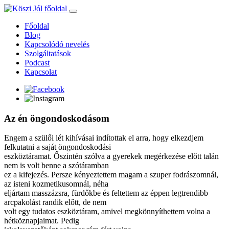
Ugrás
a
Főoldal
tartalomhoz
Blog
Kapcsolódó nevelés
Szolgáltatások
Podcast
Kapcsolat
Az én öngondoskodásom
Engem a szülői lét kihívásai indítottak el arra, hogy elkezdjem
felkutatni a saját öngondoskodási
eszköztáramat. Őszintén szólva a gyerekek megérkezése előtt talán
nem is volt benne a szótáramban
ez a kifejezés. Persze kényeztettem magam a szuper fodrászomnál,
az isteni kozmetikusomnál, néha
eljártam masszázsra, fürdőkbe és feltettem az éppen legtrendibb
arcpakolást randik előtt, de nem
volt egy tudatos eszköztáram, amivel megkönnyíthettem volna a
hétköznapjaimat. Pedig