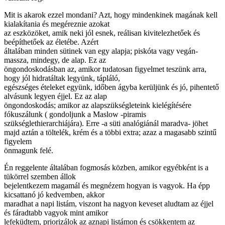
Mit is akarok ezzel mondani? Azt, hogy mindenkinek magának kell
kialakítania és megéreznie azokat
az eszközöket, amik neki jól esnek, reálisan kivitelezhetőek és
beépíthetőek az életébe. Azért
általában minden sütinek van egy alapja; piskóta vagy vegán-
massza, mindegy, de alap. Ez az
öngondoskodásban az, amikor tudatosan figyelmet teszünk arra,
hogy jól hidratáltak legyünk, tápláló,
egészséges ételeket együnk, időben ágyba kerüljünk és jó, pihentető
alvásunk legyen éjjel. Ez az alap
öngondoskodás; amikor az alapszükségleteink kielégítésére
fókuszálunk ( gondoljunk a Maslow -piramis
szükséglethierarchiájára). Erre -a süti analógiánál maradva- jöhet
majd aztán a töltelék, krém és a többi extra; azaz a magasabb szintű
figyelem
önmagunk felé.
Én reggelente általában fogmosás közben, amikor egyébként is a
tükörrel szemben állok
bejelentkezem magamál és megnézem hogyan is vagyok. Ha épp
kicsattanó jó kedvemben, akkor
maradhat a napi listám, viszont ha nagyon keveset aludtam az éjjel
és fáradtabb vagyok mint amikor
lefeküdtem, priorizálok az aznapi listámon és csökkentem az