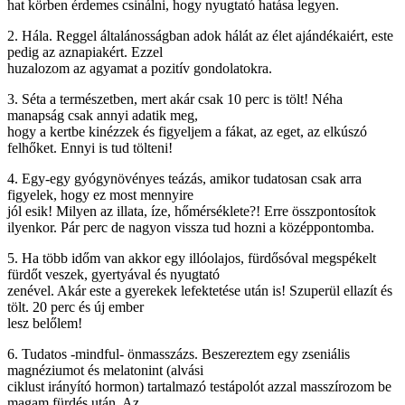
hat körben érdemes csinálni, hogy nyugtató hatása legyen.
2. Hála. Reggel általánosságban adok hálát az élet ajándékaiért, este
pedig az aznapiakért. Ezzel
huzalozom az agyamat a pozitív gondolatokra.
3. Séta a természetben, mert akár csak 10 perc is tölt! Néha
manapság csak annyi adatik meg,
hogy a kertbe kinézzek és figyeljem a fákat, az eget, az elkúszó
felhőket. Ennyi is tud tölteni!
4. Egy-egy gyógynövényes teázás, amikor tudatosan csak arra
figyelek, hogy ez most mennyire
jól esik! Milyen az illata, íze, hőmérséklete?! Erre összpontosítok
ilyenkor. Pár perc de nagyon vissza tud hozni a középpontomba.
5. Ha több időm van akkor egy illóolajos, fürdősóval megspékelt
fürdőt veszek, gyertyával és nyugtató
zenével. Akár este a gyerekek lefektetése után is! Szuperül ellazít és
tölt. 20 perc és új ember
lesz belőlem!
6. Tudatos -mindful- önmasszázs. Beszereztem egy zseniális
magnéziumot és melatonint (alvási
ciklust irányító hormon) tartalmazó testápolót azzal masszírozom be
magam fürdés után. Az