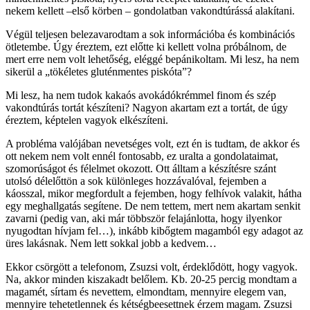
nekem kellett –első körben – gondolatban vakondtúrássá alakítani.
Végül teljesen belezavarodtam a sok információba és kombinációs
ötletembe. Úgy éreztem, ezt előtte ki kellett volna próbálnom, de
mert erre nem volt lehetőség, eléggé bepánikoltam. Mi lesz, ha nem
sikerül a „tökéletes gluténmentes piskóta”?
Mi lesz, ha nem tudok kakaós avokádókrémmel finom és szép
vakondtúrás tortát készíteni? Nagyon akartam ezt a tortát, de úgy
éreztem, képtelen vagyok elkészíteni.
A probléma valójában nevetséges volt, ezt én is tudtam, de akkor és
ott nekem nem volt ennél fontosabb, ez uralta a gondolataimat,
szomorúságot és félelmet okozott. Ott álltam a készítésre szánt
utolsó délelőttön a sok különleges hozzávalóval, fejemben a
káosszal, mikor megfordult a fejemben, hogy felhívok valakit, hátha
egy meghallgatás segítene. De nem tettem, mert nem akartam senkit
zavarni (pedig van, aki már többször felajánlotta, hogy ilyenkor
nyugodtan hívjam fel…), inkább kibőgtem magamból egy adagot az
üres lakásnak. Nem lett sokkal jobb a kedvem…
Ekkor csörgött a telefonom, Zsuzsi volt, érdeklődött, hogy vagyok.
Na, akkor minden kiszakadt belőlem. Kb. 20-25 percig mondtam a
magamét, sírtam és nevettem, elmondtam, mennyire elegem van,
mennyire tehetetlennek és kétségbeesettnek érzem magam. Zsuzsi