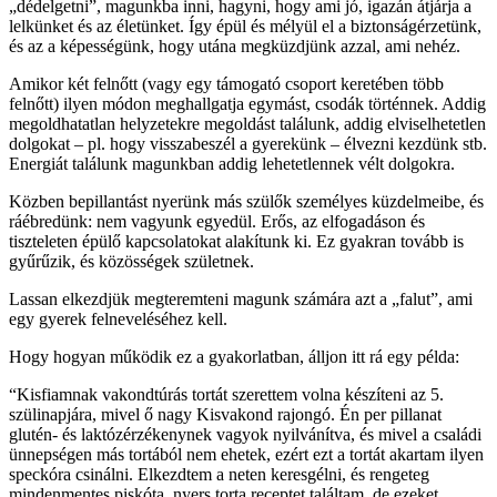
„dédelgetni”, magunkba inni, hagyni, hogy ami jó, igazán átjárja a
lelkünket és az életünket. Így épül és mélyül el a biztonságérzetünk,
és az a képességünk, hogy utána megküzdjünk azzal, ami nehéz.
Amikor két felnőtt (vagy egy támogató csoport keretében több
felnőtt) ilyen módon meghallgatja egymást, csodák történnek. Addig
megoldhatatlan helyzetekre megoldást találunk, addig elviselhetetlen
dolgokat – pl. hogy visszabeszél a gyerekünk – élvezni kezdünk stb.
Energiát találunk magunkban addig lehetetlennek vélt dolgokra.
Közben bepillantást nyerünk más szülők személyes küzdelmeibe, és
ráébredünk: nem vagyunk egyedül. Erős, az elfogadáson és
tiszteleten épülő kapcsolatokat alakítunk ki. Ez gyakran tovább is
gyűrűzik, és közösségek születnek.
Lassan elkezdjük megteremteni magunk számára azt a „falut”, ami
egy gyerek felneveléséhez kell.
Hogy hogyan működik ez a gyakorlatban, álljon itt rá egy példa:
“Kisfiamnak vakondtúrás tortát szerettem volna készíteni az 5.
szülinapjára, mivel ő nagy Kisvakond rajongó. Én per pillanat
glutén- és laktózérzékenynek vagyok nyilvánítva, és mivel a családi
ünnepségen más tortából nem ehetek, ezért ezt a tortát akartam ilyen
speckóra csinálni. Elkezdtem a neten keresgélni, és rengeteg
mindenmentes piskóta, nyers torta receptet találtam, de ezeket