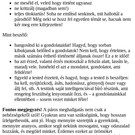
ne meséld el, veled hogy történt ugyanaz
ne kritizálj (magadban sem!)
teljes titoktartás! Soha ne említsd senkinek, mit hallottál a
párodtól! Még neki se hozz fel egyetlen témát se, hacsak nem
kér meg erre kifejezetten!
Mint beszélő:
hangosítsd ki a gondolataidat! Hagyd, hogy sorban
kibukjanak belőled a gondolatok! Nem kell, hogy értelmes, a
másik számára érthető történetté álljanak össze! Ez a te időd!
ha azt érzed, valami érzés motoszkál a felszín alatt, lassíts le,
maradj vele. Ismételd el azt a mondatot, gondolatot, ami
felidézte!
figyeld a tested érzeteit, és hagyd, hogy a tested is beszéljen:
ha kell, nyújtózkodj, ásíts, hadonássz, görnyedj össze vagy
állj fel, stb. A testünk saját intelligenciával bíró részünk, ami
rengeteg feszültség lenyomatát őrzi, és – a gondolatainkkal
ellentétben – sosem vezet minket félre!
Fontos megjegyzés!
A páros meghallgatás nem csak a
nehézségekről szól! Gyakran arra van szükségünk, hogy hosszan
ízlelgethessük, ami jó. Hogy mennyire szeretjük a gyerekünk,
mennyire aranyos, amikor segít nekünk mosogatni, vagy odaszalad
hozzánk, és megölel minket. Érdemes ezeket az örömöket