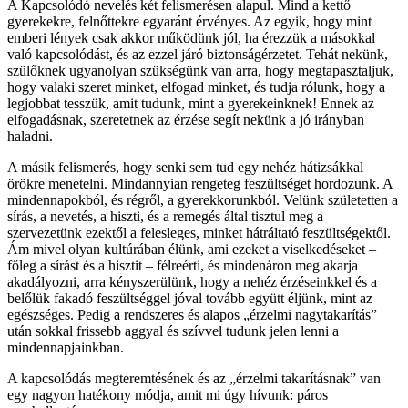
A Kapcsolódó nevelés két felismerésen alapul. Mind a kettő
gyerekekre, felnőttekre egyaránt érvényes. Az egyik, hogy mint
emberi lények csak akkor működünk jól, ha érezzük a másokkal
való kapcsolódást, és az ezzel járó biztonságérzetet. Tehát nekünk,
szülőknek ugyanolyan szükségünk van arra, hogy megtapasztaljuk,
hogy valaki szeret minket, elfogad minket, és tudja rólunk, hogy a
legjobbat tesszük, amit tudunk, mint a gyerekeinknek! Ennek az
elfogadásnak, szeretetnek az érzése segít nekünk a jó irányban
haladni.
A másik felismerés, hogy senki sem tud egy nehéz hátizsákkal
örökre menetelni. Mindannyian rengeteg feszültséget hordozunk. A
mindennapokból, és régről, a gyerekkorunkból. Velünk születetten a
sírás, a nevetés, a hiszti, és a remegés által tisztul meg a
szervezetünk ezektől a felesleges, minket hátráltató feszültségektől.
Ám mivel olyan kultúrában élünk, ami ezeket a viselkedéseket –
főleg a sírást és a hisztit – félreérti, és mindenáron meg akarja
akadályozni, arra kényszerülünk, hogy a nehéz érzéseinkkel és a
belőlük fakadó feszültséggel jóval tovább együtt éljünk, mint az
egészséges. Pedig a rendszeres és alapos „érzelmi nagytakarítás”
után sokkal frissebb aggyal és szívvel tudunk jelen lenni a
mindennapjainkban.
A kapcsolódás megteremtésének és az „érzelmi takarításnak” van
egy nagyon hatékony módja, amit mi úgy hívunk: páros