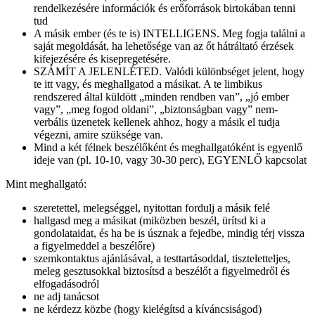
rendelkezésére információk és erőforrások birtokában tenni
tud
A másik ember (és te is) INTELLIGENS. Meg fogja találni a
saját megoldását, ha lehetősége van az őt hátráltató érzések
kifejezésére és kisepregetésére.
SZÁMÍT A JELENLÉTED. Valódi különbséget jelent, hogy
te itt vagy, és meghallgatod a másikat. A te limbikus
rendszered által küldött „minden rendben van”, „jó ember
vagy”, „meg fogod oldani”, „biztonságban vagy” nem-
verbális üzenetek kellenek ahhoz, hogy a másik el tudja
végezni, amire szüksége van.
Mind a két félnek beszélőként és meghallgatóként is egyenlő
ideje van (pl. 10-10, vagy 30-30 perc), EGYENLŐ kapcsolat
Mint meghallgató:
szeretettel, melegséggel, nyitottan fordulj a másik felé
hallgasd meg a másikat (miközben beszél, ürítsd ki a
gondolataidat, és ha be is úsznak a fejedbe, mindig térj vissza
a figyelmeddel a beszélőre)
szemkontaktus ajánlásával, a testtartásoddal, tiszteletteljes,
meleg gesztusokkal biztosítsd a beszélőt a figyelmedről és
elfogadásodról
ne adj tanácsot
ne kérdezz közbe (hogy kielégítsd a kíváncsiságod)