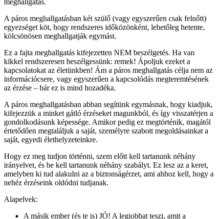
meghallgatás.
A páros meghallgatásban két szülő (vagy egyszerűen csak felnőtt)
egyezséget köt, hogy rendszeres időközönként, lehetőleg hetente,
kölcsönösen meghallgatják egymást.
Ez a fajta meghallgatás kifejezetten NEM beszélgetés. Ha van
kikkel rendszeresen beszélgessünk: remek! Ápoljuk ezeket a
kapcsolatokat az életünkben! Ám a páros meghallgatás célja nem az
információcsere, vagy egyszerűen a kapcsolódás megteremtésének
az érzése – bár ez is mind hozadéka.
A páros meghallgatásban abban segítünk egymásnak, hogy kiadjuk,
kifejezzük a minket gátló érzéseket magunkból, és így visszatérjen a
gondolkodásunk képessége. Amikor pedig ez megtörténik, magától
értetődően megtaláljuk a saját, személyre szabott megoldásainkat a
saját, egyedi élethelyzeteinkre.
Hogy ez meg tudjon történni, szem előtt kell tartanunk néhány
irányelvet, és be kell tartanunk néhány szabályt. Ez lesz az a keret,
amelyben ki tud alakulni az a biztonságérzet, ami ahhoz kell, hogy a
nehéz érzéseink oldódni tudjanak.
Alapelvek:
A másik ember (és te is) JÓ! A legjobbat teszi, amit a