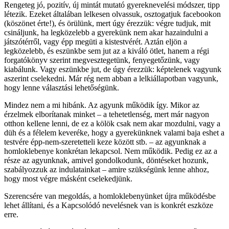
Rengeteg jó, pozitív, új mintát mutató gyereknevelési módszer, tipp
létezik. Ezeket általában lelkesen olvassuk, osztogatjuk facebookon
(köszönet érte!), és örülünk, mert úgy érezzük: végre tudjuk, mit
csináljunk, ha legközelebb a gyerekünk nem akar hazaindulni a
játszótérről, vagy épp megüti a kistestvérét. Aztán eljön a
legközelebb, és eszünkbe sem jut az a kiváló ötlet, hanem a régi
forgatókönyv szerint megvesztegetünk, fenyegetőzünk, vagy
kiabálunk. Vagy eszünkbe jut, de úgy érezzük: képtelenek vagyunk
aszerint cselekedni. Már rég nem abban a lelkiállapotban vagyunk,
hogy lenne választási lehetőségünk.
Mindez nem a mi hibánk. Az agyunk működik így. Mikor az
érzelmek elborítanak minket – a tehetetlenség, mert már nagyon
otthon kellene lenni, de ez a kölök csak nem akar mozdulni, vagy a
düh és a félelem keveréke, hogy a gyerekünknek valami baja eshet a
testvére épp-nem-szeretetteli keze között stb. – az agyunknak a
homloklebenye konkrétan lekapcsol. Nem működik. Pedig ez az a
része az agyunknak, amivel gondolkodunk, döntéseket hozunk,
szabályozzuk az indulatainkat – amire szükségünk lenne ahhoz,
hogy most végre másként cselekedjünk.
Szerencsére van megoldás, a homloklebenyünket újra működésbe
lehet állítani, és a Kapcsolódó nevelésnek van is konkrét eszköze
erre.