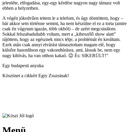
jelenléte, elfogadása, egy-egy kérdése nagyon nagy támasz volt
ebben a helyzetben.
A végén jókedvűen tettem le a telefont, és úgy döntöttem, hogy –
bár akkor sem történne semmi, ha nem készülne el ez a torta (amire
csak én vágytam igazán, több okból) – de azért megcsinálom.
Sokkal felszabadultabb voltam, mert a „kibeszélő show alatt”
rájöttem, hogy az egésznek nincs tétje, a problémát én kreáltam.
Ezek után csak annyi elvárást támasztottam magam elé, hogy
külsőre hasonlítson egy vakondtúrásra, ami, lássuk be, nem egy
nagy kihívás, ha van otthon kakaó. 😉 És: SIKERÜLT!”
Egy budapesti anyuka
Köszönet a cikkért Egry Zsuzsinak!
Menü